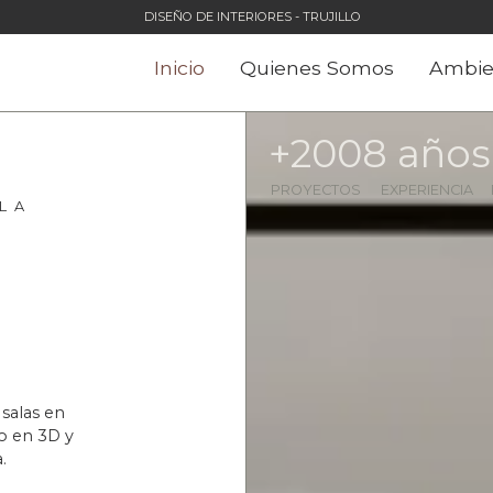
DISEÑO DE INTERIORES - TRUJILLO
Inicio
Quienes Somos
Ambie
+
200
8
 años
PROYECTOS
EXPERIENCIA
L A
salas en
o en 3D y
.