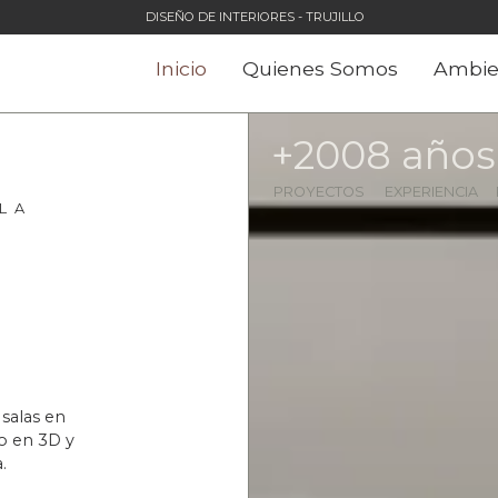
DISEÑO DE INTERIORES - TRUJILLO
Inicio
Quienes Somos
Ambie
+
200
8
 años
PROYECTOS
EXPERIENCIA
L A
salas en
o en 3D y
.