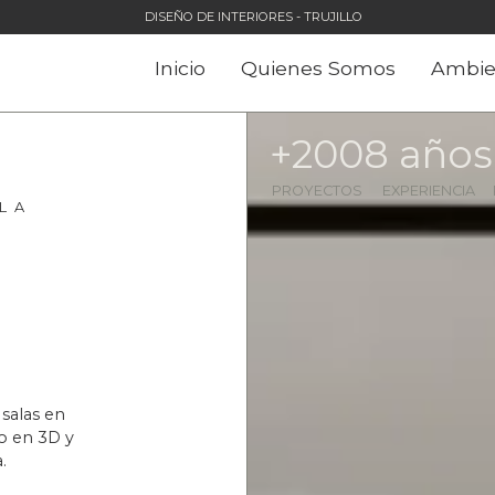
DISEÑO DE INTERIORES - TRUJILLO
Inicio
Quienes Somos
Ambie
+
200
8
 años
PROYECTOS
EXPERIENCIA
L A
salas en
o en 3D y
.