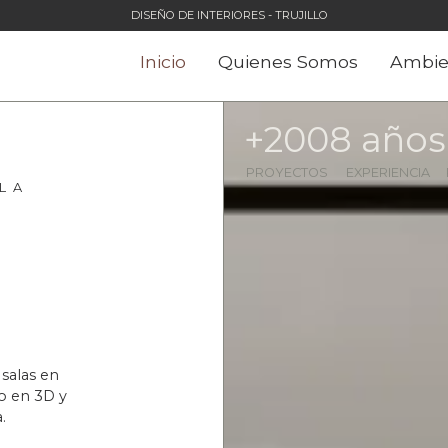
DISEÑO DE INTERIORES - TRUJILLO
Inicio
Quienes Somos
Ambie
+
200
8
 años
PROYECTOS
EXPERIENCIA
L A
salas en
o en 3D y
.