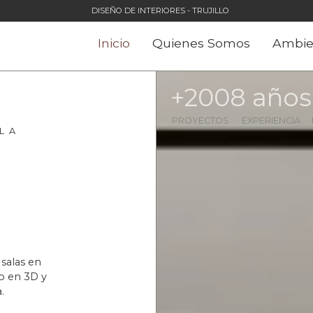
DISEÑO DE INTERIORES - TRUJILLO
Inicio
Quienes Somos
Ambie
+
200
8
 años
PROYECTOS
EXPERIENCIA
L A
salas en
o en 3D y
.