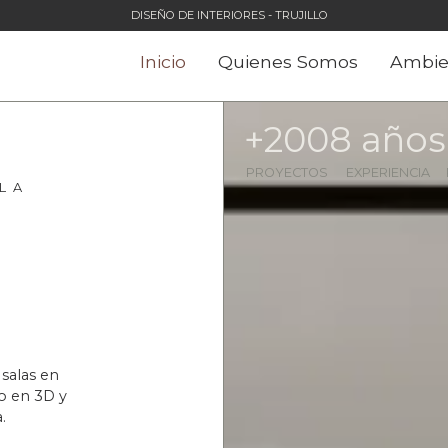
DISEÑO DE INTERIORES - TRUJILLO
Inicio
Quienes Somos
Ambie
+
200
8
 años
PROYECTOS
EXPERIENCIA
L A
salas en
o en 3D y
.