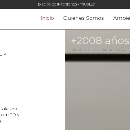
DISEÑO DE INTERIORES - TRUJILLO
Inicio
Quienes Somos
Ambie
+
200
8
 años
PROYECTOS
EXPERIENCIA
L A
salas en
o en 3D y
.